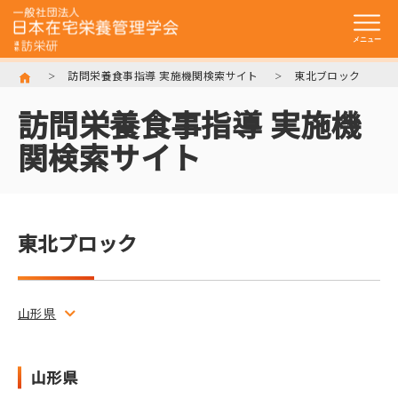
訪問栄養食事指導 実施機関検索サイト
東北ブロック
トップ
訪問栄養食事指導 実施機
一般社団法人
日本在宅栄養管理学会とは
関検索サイト
入会のご案内
学術集会・研修会
東北ブロック
在宅訪問管理栄養士
認定制度について
訪栄研資料館
山形県
訪問栄養食事指導
実施機関検索サイト
山形県
リンク