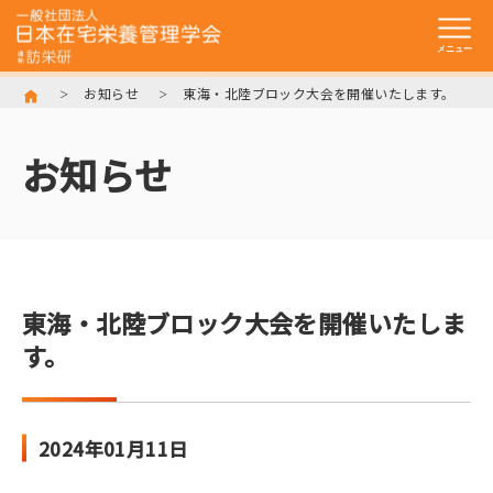
お知らせ
東海・北陸ブロック大会を開催いたします。
トップ
お知らせ
一般社団法人
日本在宅栄養管理学会とは
入会のご案内
学術集会・研修会
東海・北陸ブロック大会を開催いたしま
在宅訪問管理栄養士
認定制度について
す。
訪栄研資料館
訪問栄養食事指導
実施機関検索サイト
2024年01月11日
リンク