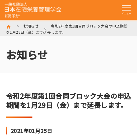
お知らせ
令和2年度第1回合同ブロック大会の申込期間
を1月29日（金）まで延長します。
トップ
一般社団法人
日本在宅栄養管理学会とは
お知らせ
入会のご案内
学術集会・研修会
在宅訪問管理栄養士
認定制度について
令和2年度第1回合同ブロック大会の申込
期間を1月29日（金）まで延長します。
訪栄研資料館
訪問栄養食事指導
実施機関検索サイト
2021年01月25日
リンク