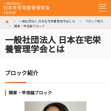
一般社団法人 日本在宅栄養管理学会とは
ブロック紹介
関東・甲信越ブロック
トップ
一般社団法人 日本在宅栄
一般社団法人
日本在宅栄養管理学会とは
養管理学会とは
入会のご案内
学術集会・研修会
ブロック紹介
在宅訪問管理栄養士
認定制度について
訪栄研資料館
関東・甲信越ブロック
訪問栄養食事指導
実施機関検索サイト
リンク